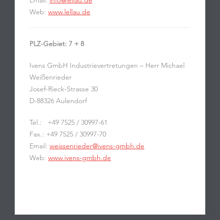
Email:
info@lellau.de
Web:
www.lellau.de
PLZ-Gebiet: 7 + 8
Ivens GmbH Industrievertretungen – Herr Michael
Weißenrieder
Josef-Rieck-Strasse 30
D-88326 Aulendorf
Tel.: +49 7525 / 30997-61
Fax.: +49 7525 / 30997-70
Email:
weissenrieder@ivens-gmbh.de
Web:
www.ivens-gmbh.de