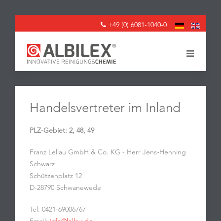
+49 (0) 6081-1040-0
Handelsvertreter im Inland
PLZ-Gebiet: 2, 48, 49
Franz Lellau GmbH & Co. KG - Herr Jens-Henning
Schwarz
Schützenplatz 12
D-28790 Schwanewede
Tel: 0421-69006767