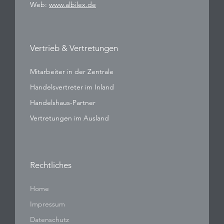
Web:
www.albilex.de
Vertrieb & Vertretungen
Mitarbeiter in der Zentrale
Handelsvertreter im Inland
Handelshaus-Partner
Vertretungen im Ausland
Rechtliches
Home
Impressum
Datenschutz